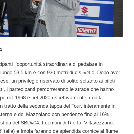
4
panti l’opportunità straordinaria di pedalare in
lungo 53,5 km e con 930 metri di dislivello. Dopo aver
se, un privilegio riservato di solito soltanto ai piloti
sti, i partecipanti percorreranno le strade che hanno
ippe nel 1968 e nel 2020 rispettivamente, con la
un tratto della seconda tappa del Tour, interamente in
allisterna e del Mazzolano con pendenze fino al 16%
 sfida del SBD#04. I comuni di Riorlo, Villavezzano,
 d’Italia) e Imola faranno da splendida cornice al fiume