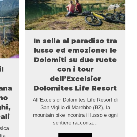
In sella al paradiso tra
lusso ed emozione: le
Dolomiti su due ruote
il
con i tour
dell’Excelsior
ana
Dolomites Life Resort
imo
All’Excelsior Dolomites Life Resort di
ghi,
San Vigilio di Marebbe (BZ), la
mountain bike incontra il lusso e ogni
ali
sentiero racconta…
sica
tta