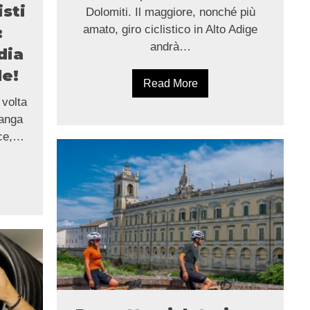
sti
Dolomiti. Il maggiore, nonché più
amato, giro ciclistico in Alto Adige
:
andrà…
dia
le!
Read More
 volta
manga
ece,…