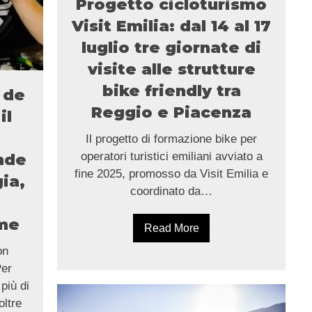
Progetto cicloturismo
Visit Emilia: dal 14 al 17
luglio tre giornate di
visite alle strutture
bike friendly tra
 de
Reggio e Piacenza
il
i
Il progetto di formazione bike per
operatori turistici emiliani avviato a
nde
fine 2025, promosso da Visit Emilia e
ia,
coordinato da…
ime
Read More
on
Per
più di
oltre