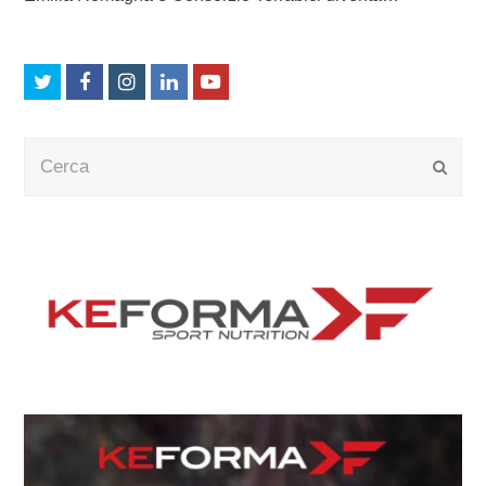
Twitter
Facebook
Instagram
LinkedIn
Youtube
Cerca
Submi