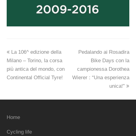
previous
next
La 106^ edizione della
Pedalando ai Rosadira
post:
post:
Milano – Torino, la corsa
Bike Days con la
più antica del mondo, con
campionessa Dorothea
Continental Official Tyre!
Wierer : “Una esperienza
unica!”
Home
Cycling life