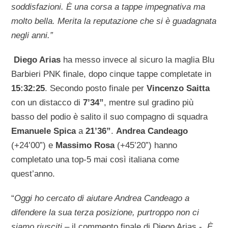
soddisfazioni. È una corsa a tappe impegnativa ma
molto bella. Merita la reputazione che si è guadagnata
negli anni.”
Diego Arias
ha messo invece al sicuro la maglia Blu
Barbieri PNK finale, dopo cinque tappe completate in
15:32:25
. Secondo posto finale per
Vincenzo Saitta
con un distacco di
7’34”
, mentre sul gradino più
basso del podio è salito il suo compagno di squadra
Emanuele Spica
a
21’36”
.
Andrea Candeago
(+24’00”) e
Massimo Rosa
(+45’20”) hanno
completato una top-5 mai così italiana come
quest’anno.
“
Oggi ho cercato di aiutare Andrea Candeago a
difendere la sua terza posizione, purtroppo non ci
siamo riusciti –
il commento finale di Diego Arias -.
È