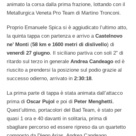
animato la corsa dalla prima frazione, lottando con il
Metallurgica Veneta Pro Team di Martino Tronconi.
Proprio Emanuele Spica si è aggiudicato l’ultimo atto,
la quinta tappa con partenza e arrivo a
Castelnovo
ne’ Monti
(
58 km e 1600 metri di dislivello
) di
venerdì 27 giugno
. Il siciliano partiva con soli 2” di
ritardo sul terzo in generale
Andrea Candeago
ed è
riuscito a prendersi la posizione sul podio grazie al
successo odierno, arrivato in
2:30:18
.
La prima parte di tappa è stata animata dall’attacco
prima di
Oscar Pujol
e poi di
Peter Menghetti.
Quest’ultimo, portacolori del Bad Team, è stato per
quasi 1 ora e 40 davanti in solitaria, prima di
sbagliare percorso ed essere ripreso da un quartetto
composto da Diego Arias, Andrea Candeago,