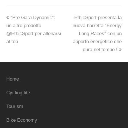
previous
next
“Pre Gara Dynamic”:
EthicSport presenta la
post:
post:
un altro prodotto
nuova barretta “Energy
@EthicSport per allenarsi
Long Races” con un
al top
apporto energetico che
dura nel tempo !
Home
Cycling life
Tourism
Bike Economy