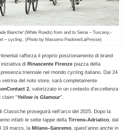
rade Bianche’ (White Roads) from and to Siena – Tuscany,-
t – cycling . (Photo by Massimo Paolone/LaPresse)
tinental rafforza il proprio posizionamento di brand
iniziativa di
Rinascente Firenze
piazza della
 presenza triennale nel mondo cycling italiano. Dal 24
ra vetrina del noto store, sarà completamente
asonContact 2
, valorizzato in un contesto d’eccellenza
l claim “
Yellow is Glamour
”.
di Classiche proseguirà nell’arco del 2025. Dopo la
no infatti le sette tappe della
Tirreno-Adriatico
, dal
 il 19 marzo, la
Milano–Sanremo
, quest’anno anche in