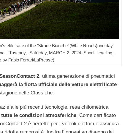
n’s elite race of the ‘Strade Bianche’ (White Roads)one day
ena – Tuscany,- Saturday, MARCH 2, 2024. Sport – cycling .
o by Fabio Ferrari/LaPresse)
lSeasonContact 2
, ultima generazione di pneumatici
aggerà la flotta
ufficiale delle vetture elettrificate
 stagione delle Classiche.
azie alle più recenti tecnologie, resa chilometrica
 tutte le condizioni atmosferiche
. Come certificato
nContact 2 è perfetto per i veicoli elettrici e assicura
a ridotta rumorosità. Inoltre l’innovativo disegno del