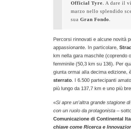
Official Tyre
. A dare il 
marzo nello splendido sce
sua 
Gran Fondo
.
Percorsi rinnovati e alcune novità 
appassionante. In particolare,
Stra
km nella gara maschile (coprendo or
femminile (50,3 km su 136). Per qua
giunta ormai alla decima edizione, 
sterrato
. I 6.500 partecipanti amator
più lungo da 137,7 km e uno più br
«
Si apre un’altra grande stagione d
con un ruolo da protagonista
– sotto
Comunicazione di Continental Ita
chiave come Ricerca e Innovazio