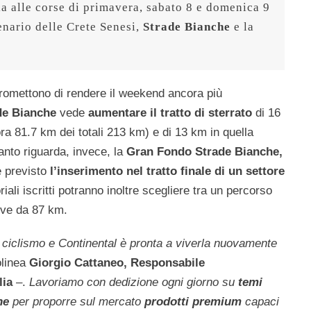
via alle corse di primavera, sabato 8 e domenica 9 
nario delle Crete Senesi, 
Strade Bianche
 e la 
promettono di rendere il weekend ancora più
de Bianche
vede
aumentare il tratto di
sterrato
di 16
a 81.7 km dei totali 213 km) e di 13 km in quella
nto riguarda, invece, la
Gran Fondo Strade Bianche,
è previsto
l’inserimento nel tratto finale di un settore
iali iscritti potranno inoltre scegliere tra un percorso
eve da 87 km.
i ciclismo e Continental è pronta a viverla nuovamente
linea
Giorgio Cattaneo, Responsabile
lia
–.
Lavoriamo con dedizione ogni giorno su
temi
ne
per proporre sul mercato
prodotti premium
capaci