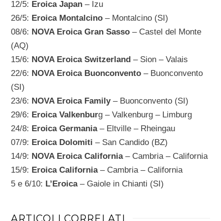
12/5:
Eroica Japan
– Izu
26/5:
Eroica Montalcino
– Montalcino (SI)
08/6:
NOVA Eroica Gran Sasso
– Castel del Monte
(AQ)
15/6:
NOVA Eroica Switzerland
– Sion – Valais
22/6:
NOVA Eroica Buonconvento
– Buonconvento
(SI)
23/6:
NOVA Eroica Family
– Buonconvento (SI)
29/6:
Eroica Valkenbur
g – Valkenburg – Limburg
24/8:
Eroica Germania
– Eltville – Rheingau
07/9:
Eroica Dolomiti
– San Candido (BZ)
14/9:
NOVA Eroica California
– Cambria – California
15/9:
Eroica California
– Cambria – California
5 e 6/10:
L’Eroica
– Gaiole in Chianti (SI)
ARTICOLI CORRELATI