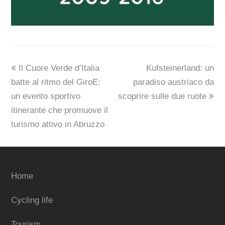
previous
next
Il Cuore Verde d’Italia
Kufsteinerland: un
post:
post:
batte al ritmo del GiroE:
paradiso austriaco da
un evento sportivo
scoprire sulle due ruote
itinerante che promuove il
turismo attivo in Abruzzo
Home
Cycling life
Tourism