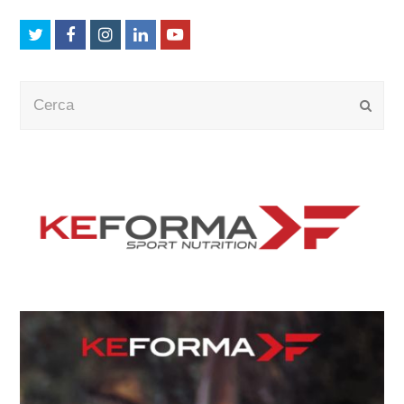
Twitter
Facebook
Instagram
LinkedIn
Youtube
Cerca
Submi