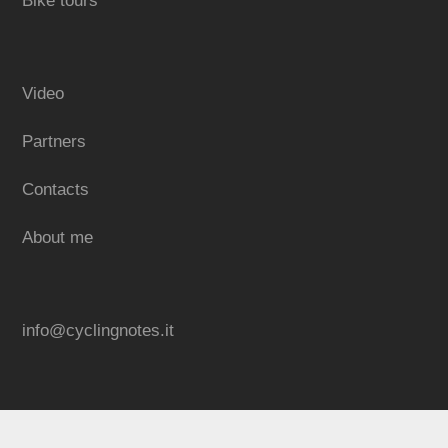
Bike tours
Video
Partners
Contacts
About me
info@cyclingnotes.it