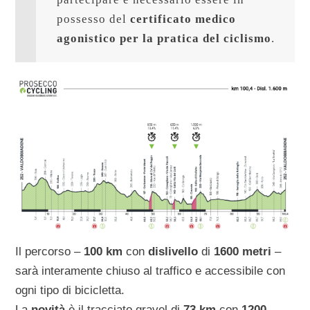
possesso del 
certificato medico 
agonistico per la pratica del ciclismo
.
Il percorso –
100 km
con
dislivello
di
1600 metri
–
sarà interamente chiuso al traffico e accessibile con
ogni tipo di bicicletta.
La
novità
è il tracciato gravel di
73 km
con
1200