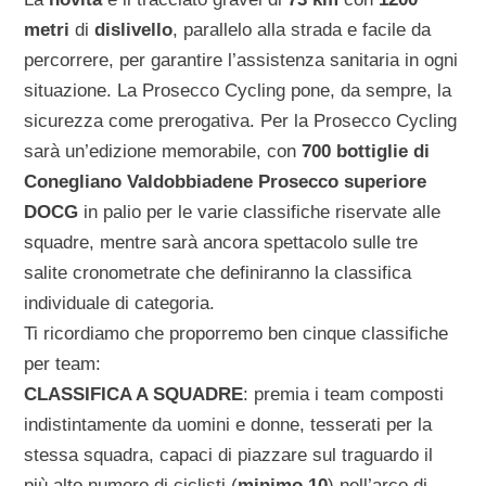
metri
di
dislivello
, parallelo alla strada e facile da
percorrere, per garantire l’assistenza sanitaria in ogni
situazione. La Prosecco Cycling pone, da sempre, la
sicurezza come prerogativa. Per la Prosecco Cycling
sarà un’edizione memorabile, con
700 bottiglie di
Conegliano Valdobbiadene Prosecco superiore
DOCG
in palio per le varie classifiche riservate alle
squadre, mentre sarà ancora spettacolo sulle tre
salite cronometrate che definiranno la classifica
individuale di categoria.
Ti ricordiamo che proporremo ben cinque classifiche
per team:
CLASSIFICA A SQUADRE
: premia i team composti
indistintamente da uomini e donne, tesserati per la
stessa squadra, capaci di piazzare sul traguardo il
più alto numero di ciclisti (
minimo 10
) nell’arco di