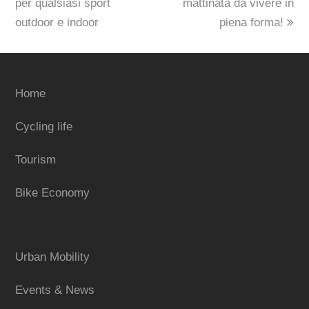
per qualsiasi sport
mattinata da vivere in
outdoor e indoor
piena forma!
Home
Cycling life
Tourism
Bike Economy
Urban Mobility
Events & News