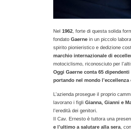
Nel
1962
, forte di questa solida fo
fondato
Gaerne
in un piccolo labora
spirito pionieristico e dedizione cos
marchio internazionale di eccell
motociclismo, riconosciuto per l’alti
Oggi Gaerne conta 65 dipendenti e
portando nel mondo l’eccellenza e 
L’azienda prosegue il proprio cam
lavorano i figli
Gianna, Gianni e M
l’eredità dei genitori.
Il Cav. Ernesto è tuttora una prese
e l’ultimo a salutare alla sera
, co