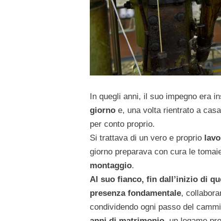
In quegli anni, il suo impegno era i
giorno
e, una volta rientrato a cas
per conto proprio.
Si trattava di un vero e proprio
lavo
giorno preparava con cura le tomaie 
montaggio
.
Al suo fianco, fin dall’inizio di q
presenza fondamentale
, collabora
condividendo ogni passo del camm
anni di matrimonio
, un legame pro