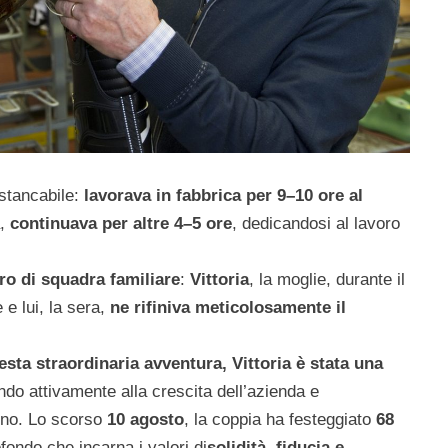
nstancabile:
lavorava in fabbrica per 9–10 ore al
a,
continuava per altre 4–5 ore
, dedicandosi al lavoro
ro di squadra familiare
:
Vittoria
, la moglie, durante il
e lui, la sera,
ne rifiniva meticolosamente il
uesta straordinaria avventura, Vittoria è stata una
ndo attivamente alla crescita dell’azienda e
ino. Lo scorso
10 agosto
, la coppia ha festeggiato
68
fondo che incarna i valori di
solidità, fiducia e