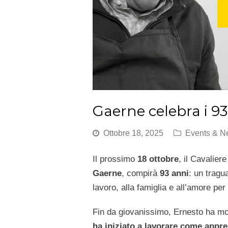
Gaerne celebra i 93
Ottobre 18, 2025
Events & N
Il prossimo
18 ottobre
, il Cavalier
Gaerne
, compirà
93 anni
: un tragu
lavoro, alla famiglia e all’amore per i
Fin da giovanissimo, Ernesto ha mo
ha iniziato a lavorare come appre