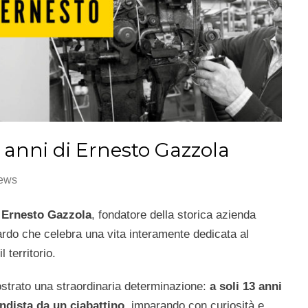
 anni di Ernesto Gazzola
ews
e
Ernesto Gazzola
, fondatore della storica azienda
ardo che celebra una vita interamente dedicata al
l territorio.
strato una straordinaria determinazione:
a soli 13 anni
ndista da un ciabattino
, imparando con curiosità e