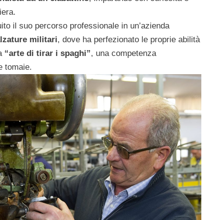
iera.
uito il suo percorso professionale in un’azienda
lzature militari
, dove ha perfezionato le proprie abilità
ta
“arte di tirar i spaghi”
, una competenza
le tomaie.