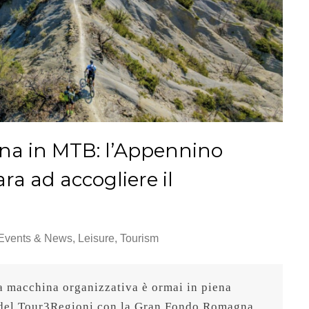
a in MTB: l’Appennino
a ad accogliere il
Events & News
,
Leisure
,
Tourism
 macchina organizzativa è ormai in piena 
a del Tour3Regioni con la Gran Fondo Romagna 