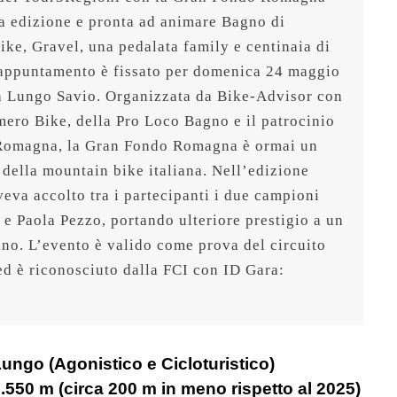
za edizione e pronta ad animare Bagno di 
e, Gravel, una pedalata family e centinaia di 
L’appuntamento è fissato per domenica 24 maggio 
a Lungo Savio. Organizzata da Bike-Advisor con 
ero Bike, della Pro Loco Bagno e il patrocinio 
Romagna, la Gran Fondo Romagna è ormai un 
della mountain bike italiana. Nell’edizione 
eva accolto tra i partecipanti i due campioni 
e Paola Pezzo, portando ulteriore prestigio a un 
no. L’evento è valido come prova del circuito 
ed è riconosciuto dalla FCI con ID Gara: 
ngo (Agonistico e Cicloturistico)
1.550 m
(circa 200 m in meno rispetto al 2025)