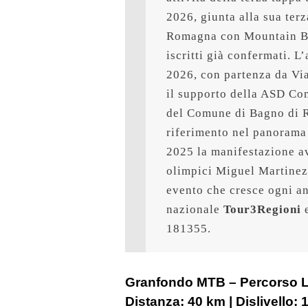
2026, giunta alla sua ter
Romagna con Mountain Bik
iscritti già confermati. 
2026, con partenza da Vi
il supporto della ASD Com
del Comune di Bagno di 
riferimento nel panorama 
2025 la manifestazione av
olimpici Miguel Martinez 
evento che cresce ogni an
nazionale 
Tour3Regioni
 
181355.
Granfondo MTB – Percorso Lu
Distanza:
40 km
| Dislivello: