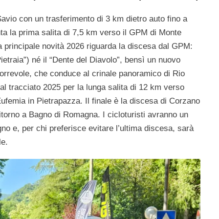
vio con un trasferimento di 3 km dietro auto fino a
nta la prima salita di 7,5 km verso il GPM di Monte
a principale novità 2026 riguarda la discesa dal GPM:
Pietraia”) né il “Dente del Diavolo”, bensì un nuovo
correvole, che conduce al crinale panoramico di Rio
 al tracciato 2025 per la lunga salita di 12 km verso
emia in Pietrapazza. Il finale è la discesa di Corzano
ritorno a Bagno di Romagna. I cicloturisti avranno un
gno e, per chi preferisce evitare l’ultima discesa, sarà
le.