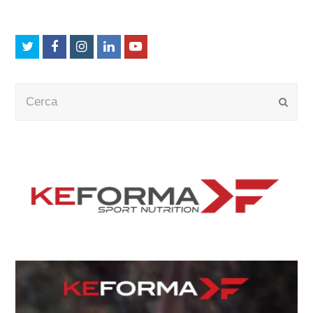
Twitter
Facebook
Instagram
LinkedIn
Youtube
Cerca
Submi