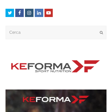
Twitter
Facebook
Instagram
LinkedIn
Youtube
Cerca
Submi