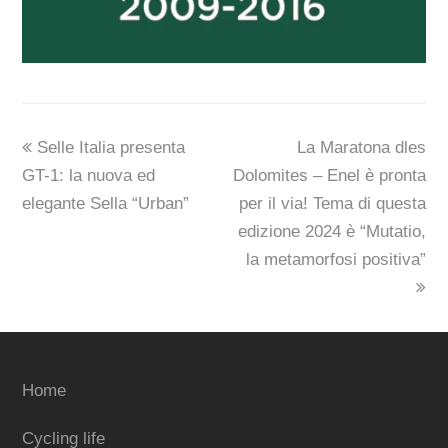
previous
next
Selle Italia presenta
La Maratona dles
post:
post:
GT-1: la nuova ed
Dolomites – Enel è pronta
elegante Sella “Urban”
per il via! Tema di questa
edizione 2024 è “Mutatio,
la metamorfosi positiva”
Home
Cycling life