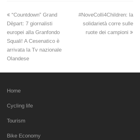
previous
next
“Countdown” Grand
#NoveColli4Children: la
post:
post:
Dèpart: 7 giornalisti
solidarietà corre sulle
europei alla Granfondo
ruote dei campioni
Squali! A Cesenatico è
arrivata la Tv nazionale
Olandese
Home
Cycling life
Tourism
Bike Economy