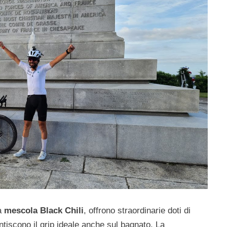
la
mescola Black Chili
, offrono straordinarie doti di
tiscono il grip ideale anche sul bagnato. La