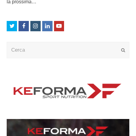
la prossima…
Twitter
Facebook
Instagram
LinkedIn
Youtube
Cerca
Submi