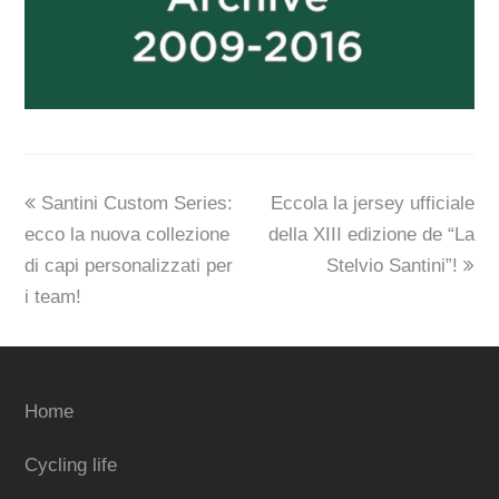
previous
next
Santini Custom Series:
Eccola la jersey ufficiale
post:
post:
ecco la nuova collezione
della XIII edizione de “La
di capi personalizzati per
Stelvio Santini”!
i team!
Home
Cycling life