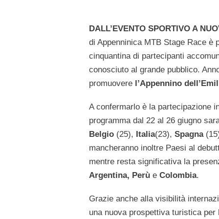
DALL’EVENTO SPORTIVO A NU
di Appenninica MTB Stage Race è pa
cinquantina di partecipanti accomuna
conosciuto al grande pubblico. Anno
promuovere
l’Appennino dell’Emi
A confermarlo è la partecipazione i
programma dal 22 al 26 giugno sar
Belgio
(25),
Italia
(23),
Spagna
(15
mancheranno inoltre Paesi al debut
mentre resta significativa la presen
Argentina, Perù
e
Colombia
.
Grazie anche alla visibilità intern
una nuova prospettiva turistica per 