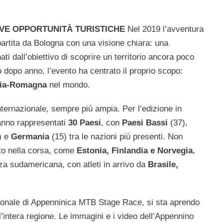
OVE OPPORTUNITÀ TURISTICHE
Nel 2019 l’avventura
rtita da Bologna con una visione chiara: una
ti dall’obiettivo di scoprire un territorio ancora poco
 dopo anno, l’evento ha centrato il proprio scopo:
lia-Romagna
nel mondo.
nternazionale, sempre più ampia. Per l’edizione in
anno rappresentati
30 Paesi
, con
Paesi Bassi
(37),
) e
Germania
(15) tra le nazioni più presenti. Non
to nella corsa, come
Estonia, Finlandia e Norvegia
,
za sudamericana, con atleti in arrivo da
Brasile,
azionale di Appenninica MTB Stage Race, si sta aprendo
l’intera regione. Le immagini e i video dell’Appennino