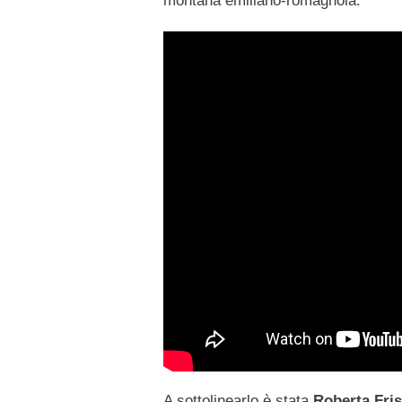
montana emiliano-romagnola.
A sottolinearlo è stata
Roberta Fri