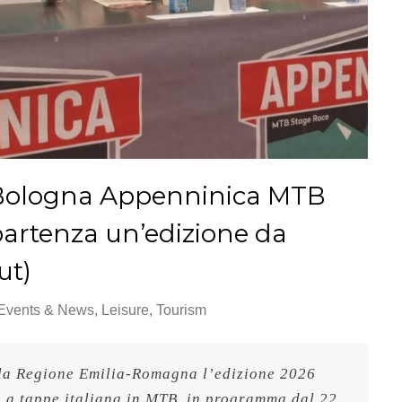
 Bologna Appenninica MTB
 partenza un’edizione da
ut)
Events & News
,
Leisure
,
Tourism
lla Regione Emilia-Romagna l’edizione 2026 
 a tappe italiana in MTB, in programma dal 22 