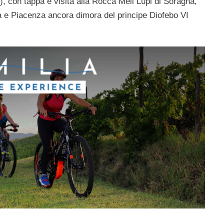
), con tappa e visita alla Rocca Meli Lupi di Soragna,
a e Piacenza ancora dimora del principe Diofebo VI