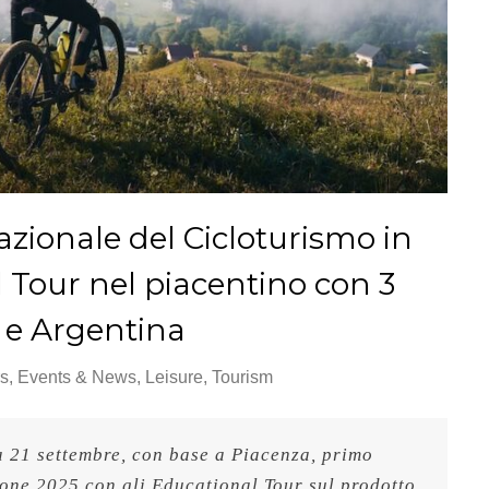
zionale del Cicloturismo in
 Tour nel piacentino con 3
A e Argentina
rs
,
Events & News
,
Leisure
,
Tourism
 21 settembre, con base a Piacenza, primo 
one 2025 con gli Educational Tour sul prodotto 