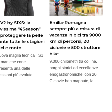
Emilia-Romagna
 V2 by SIXS: la
sempre più a misura di
vissima “4Season”
vacanza in bici tra 9000
 proteggere la pelle
km di percorsi, 20
nte tutte le stagioni
ciclovie e 500 strutture
bici e moto
bike
uova maglia tecnica TS1
9.000 chilometri tra colline,
 maniche corte
borghi storici ed eccellenze
resenta una delle
enogastronomiche: con 20
essioni più evolute…
Ciclovie ben mappate, la…