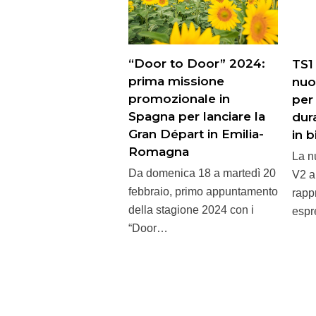
“Door to Door” 2024:
TS1
prima missione
nuo
promozionale in
per
Spagna per lanciare la
dura
Gran Départ in Emilia-
in 
Romagna
La n
Da domenica 18 a martedì 20
V2 a
febbraio, primo appuntamento
rapp
della stagione 2024 con i
espr
“Door…