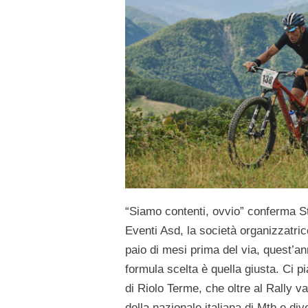
“Siamo contenti, ovvio” conferma S
Eventi Asd, la società organizzatri
paio di mesi prima del via, quest’an
formula scelta è quella giusta. Ci pia
di Riolo Terme, che oltre al Rally 
della nazionale italiana di Mtb e div