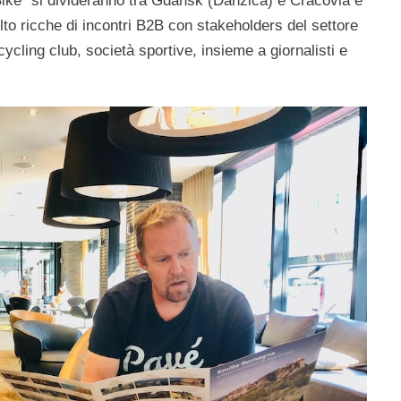
ike” si divideranno tra Gdansk (Danzica) e Cracovia e
lto ricche di incontri B2B con stakeholders del settore
cycling club, società sportive, insieme a giornalisti e