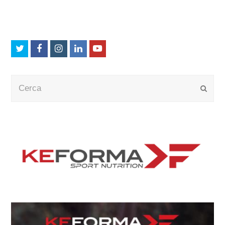
Twitter
Facebook
Instagram
LinkedIn
Youtube
Cerca
Submi