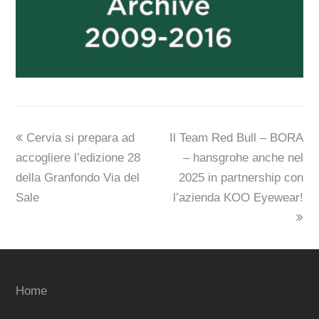
previous
next
Cervia si prepara ad
Il Team Red Bull – BORA
post:
post:
accogliere l’edizione 28
– hansgrohe anche nel
della Granfondo Via del
2025 in partnership con
Sale
l’azienda KOO Eyewear!
Home