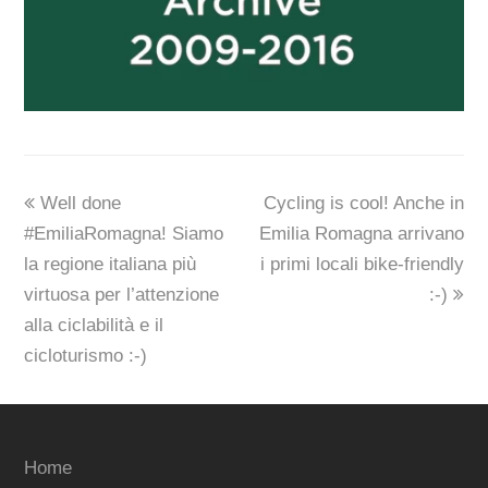
previous
next
Well done
Cycling is cool! Anche in
post:
post:
#EmiliaRomagna! Siamo
Emilia Romagna arrivano
la regione italiana più
i primi locali bike-friendly
virtuosa per l’attenzione
:-)
alla ciclabilità e il
cicloturismo :-)
Home