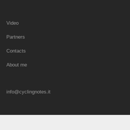
Video
Partners
Contacts
About me
info@cyclingnotes.it