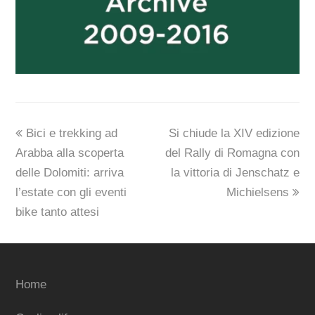
previous
next
Bici e trekking ad
Si chiude la XIV edizione
post:
post:
Arabba alla scoperta
del Rally di Romagna con
delle Dolomiti: arriva
la vittoria di Jenschatz e
l’estate con gli eventi
Michielsens
bike tanto attesi
Home