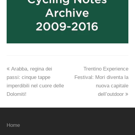
previous
next
Arabba, regina dei
Trentino Experience
post:
post:
passi: cinque tappe
Festival: Mori diventa la
imperdibili nel cuore delle
nuova capitale
Dolomiti!
dell’outdoor
Home