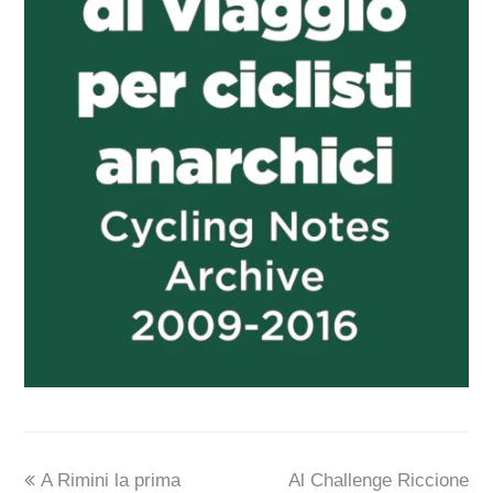
previous
next
A Rimini la prima
Al Challenge Riccione