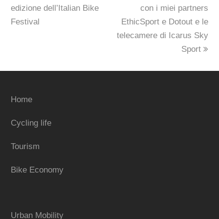
post:
post:
edizione dell’Italian Bike
con i miei partners
Festival
EthicSport e Dotout e le
telecamere di Icarus Sky
Sport
Home
Cycling life
Tourism
Bike Economy
Urban Mobility