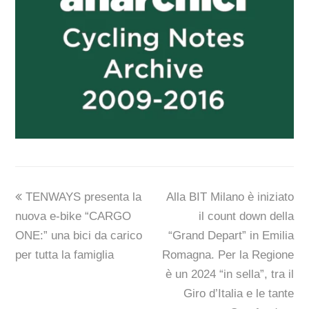
previous
next
TENWAYS presenta la
Alla BIT Milano è iniziato
post:
post:
nuova e-bike “CARGO
il count down della
ONE:” una bici da carico
“Grand Depart” in Emilia
per tutta la famiglia
Romagna. Per la Regione
è un 2024 “in sella”, tra il
Giro d’Italia e le tante