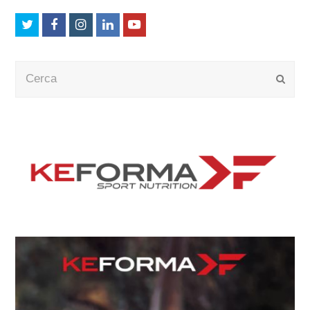
Twitter
Facebook
Instagram
LinkedIn
Youtube
Cerca
Submi