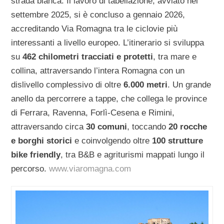
strada bianca. Il lavoro di tabellazione, avviato nel
settembre 2025, si è concluso a gennaio 2026,
accreditando Via Romagna tra le ciclovie più
interessanti a livello europeo. L’itinerario si sviluppa
su
462 chilometri tracciati e protetti
, tra mare e
collina, attraversando l’intera Romagna con un
dislivello complessivo di oltre
6.000 metri
. Un grande
anello da percorrere a tappe, che collega le province
di Ferrara, Ravenna, Forlì-Cesena e Rimini,
attraversando circa
30 comuni
, toccando
20 rocche
e borghi storici
e coinvolgendo oltre
100 strutture
bike friendly
, tra B&B e agriturismi mappati lungo il
percorso.
www.viaromagna.com