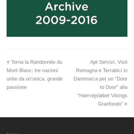
previous
next
Torna la Randonnée du
Apt Servizi, Visit
post:
post:
Mont Blanc: tre nazioni
Romagna e Terrabici in
unite da un’unica, grande
Danimarca per un “Door
passione
to Door” alla
“Hærvejsløbet Vikings
Granfondo”