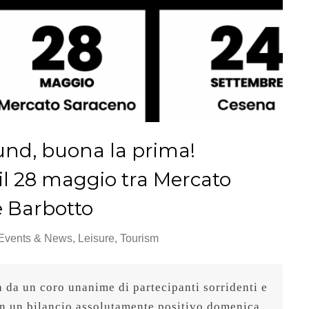
ound, buona la prima!
il 28 maggio tra Mercato
e Barbotto
Events & News
,
Leisure
,
Tourism
a da un coro unanime di partecipanti sorridenti e 
con un bilancio assolutamente positivo domenica 