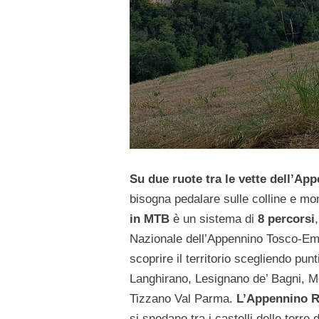
Su due ruote tra le vette dell’Ap
bisogna pedalare sulle colline e mon
in MTB
è un sistema di
8 percorsi
Nazionale dell’Appennino Tosco-Emilia
scoprire il territorio scegliendo pu
Langhirano, Lesignano de’ Bagni, Mo
Tizzano Val Parma.
L’Appennino R
si snodano tra i castelli delle terre