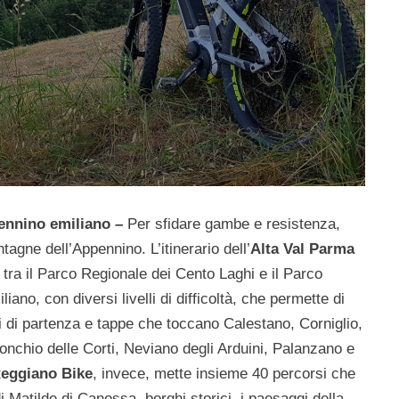
pennino
emiliano –
Per sfidare gambe e resistenza,
tagne dell’Appennino. L’itinerario dell’
Alta Val Parma
, tra il Parco Regionale dei Cento Laghi e il Parco
no, con diversi livelli di difficoltà, che permette di
nti di partenza e tappe che toccano Calestano, Corniglio,
nchio delle Corti, Neviano degli Arduini, Palanzano e
eggiano Bike
, invece, mette insieme 40 percorsi che
 di Matilde di Canossa, borghi storici, i paesaggi della