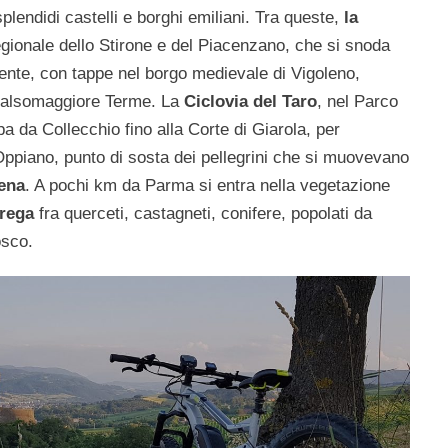
plendidi castelli e borghi emiliani. Tra queste,
la
gionale dello Stirone e del Piacenzano, che si snoda
nte, con tappe nel borgo medievale di Vigoleno,
i Salsomaggiore Terme. La
Ciclovia del Taro
, nel Parco
ppa da Collecchio fino alla Corte di Giarola, per
Oppiano, punto di sosta dei pellegrini che si muovevano
ena
. A pochi km da Parma si entra nella vegetazione
rrega
fra querceti, castagneti, conifere, popolati da
osco.