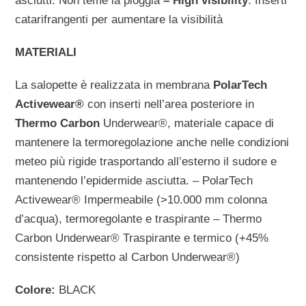
asciutti. Non teme la pioggia
– High visibility
. Inserti
catarifrangenti per aumentare la visibilità
MATERIALI
La salopette è realizzata in membrana
PolarTech
Activewear®
con inserti nell’area posteriore in
Thermo Carbon
Underwear®, materiale capace di
mantenere la termoregolazione anche nelle condizioni
meteo più rigide trasportando all’esterno il sudore e
mantenendo l’epidermide asciutta. – PolarTech
Activewear® Impermeabile (>10.000 mm colonna
d’acqua), termoregolante e traspirante – Thermo
Carbon Underwear® Traspirante e termico (+45%
consistente rispetto al Carbon Underwear®)
Colore:
BLACK