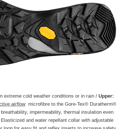
in extreme cold weather conditions or in rain /
Upper:
ctive airflow
microfibre to the Gore-Tex® Duratherm®
reathability, impermeability, thermal insulation even
 Elasticized and water repellant collar with adjustable
 loop for easy fit and reflex inserts to increase safety