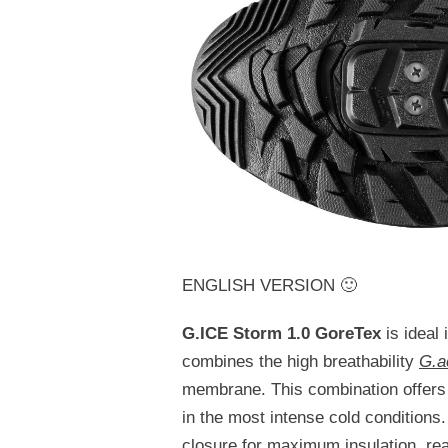
ENGLISH VERSION 🙂
G.ICE Storm 1.0 GoreTex
is ideal 
combines the high breathability
G.a
membrane. This combination offers b
in the most intense cold conditions.
closure for maximum insulation, rear