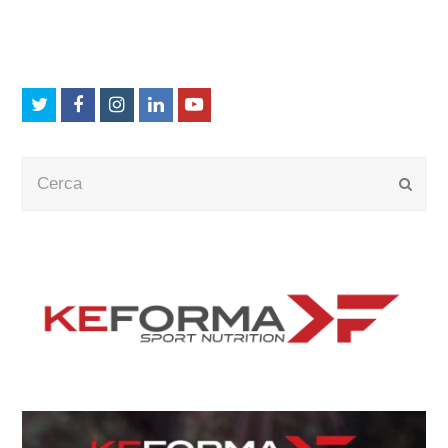
Twitter
Facebook
Instagram
LinkedIn
Youtube
Cerca
Submi