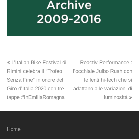
previous
next
L’Italian Bike Festival di
Reactiv Performance :
post:
post:
Rimini celebra il “Trofeo
l’occhiale Julbo Rush con
Senza Fine” in onore del
le lenti hi-tech che si
Giro d’Italia 2020 con tre
adattano alle variazioni di
tappe #InEmiliaRomagna
luminosità
Home