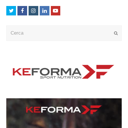
Twitter
Facebook
Instagram
LinkedIn
Youtube
Cerca
Submi