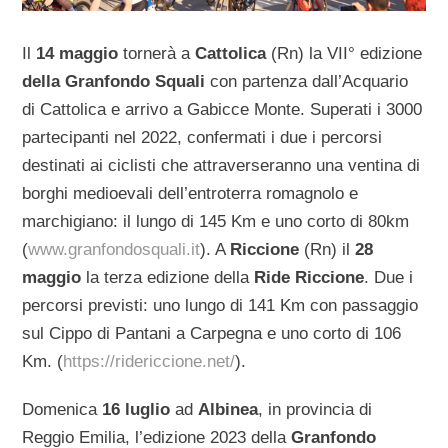
Il
14 maggio
tornerà a
Cattolica
(Rn) la VII° edizione
della Granfondo Squali
con partenza dall’Acquario
di Cattolica e arrivo a Gabicce Monte. Superati i 3000
partecipanti nel 2022, confermati i due i percorsi
destinati ai ciclisti che attraverseranno una ventina di
borghi medioevali dell’entroterra romagnolo e
marchigiano: il lungo di 145 Km e uno corto di 80km
(
www.granfondosquali.it
). A
Riccione
(Rn) il
28
maggio
la terza edizione della
Ride Riccione
. Due i
percorsi previsti: uno lungo di 141 Km con passaggio
sul Cippo di Pantani a Carpegna e uno corto di 106
Km. (
https://ridericcione.net/
).
Domenica
16 luglio
ad
Albinea
, in provincia di
Reggio Emilia, l’edizione 2023 della
Granfondo