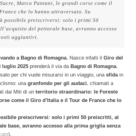
 Sacre, Marco Pantani, le grandi corse come il 
Giro d’Italia e il Tour de France che lo hanno attraversato. Su 
ià possibile preiscriversi: solo i primi 50 
ell’acquisto del pettorale base, avranno accesso 
osti aggiuntivi.
rrivando a Bagno di Romagna.
Nasce infatti il
Giro del
3 luglio 2025
prenderà il via da
Bagno di Romagna
.
ato per chi vuole misurarsi in un viaggio, una
sfida
in
ciclismo: una
granfondo per gli audaci
, chiamati a
ti dai Miti di un
territorio straordinario: le Foreste
rse come il Giro d’Italia e il Tour de France che lo
ssibile preiscriversi: solo i primi 50 preiscritti, al
ale base, avranno accesso alla prima griglia senza
.com
).