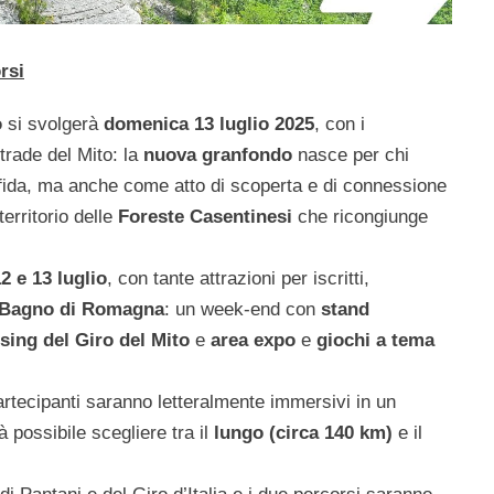
rsi
o
si svolgerà
domenica 13 luglio 2025
, con i
strade del Mito: la
nuova
granfondo
nasce per chi
sfida, ma anche come atto di scoperta e di connessione
l territorio delle
Foreste Casentinesi
che ricongiunge
12 e 13 luglio
, con tante attrazioni per iscritti,
 Bagno di Romagna
: un week-end con
stand
ing del Giro del Mito
e
area expo
e
giochi a tema
rtecipanti saranno letteralmente immersivi in un
 possibile scegliere tra il
lungo (circa 140 km)
e il