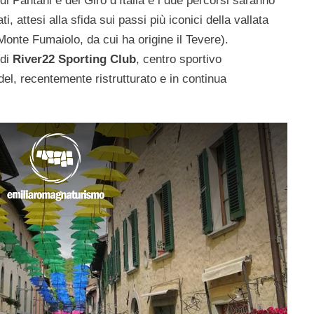
di Pantani e del Giro d’Italia e i due percorsi saranno
ti, attesi alla sfida sui passi più iconici della vallata
 Monte Fumaiolo, da cui ha origine il Tevere).
 di
River22 Sporting Club
, centro sportivo
del, recentemente ristrutturato e in continua