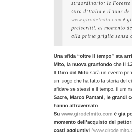
straordinario: le Foreste
www.girodelmito.com
 è g
preiscritti, al momento d
alla prima griglia senza c
Una sfida “oltre il tempo” sta a
Mito
, la
nuova granfondo
che
il 1
Il
Giro del Mito
sarà un evento pens
un luogo che ha fatto la storia del 
sfidare se stessi e il tempo, illumina
Sacre, Marco Pantani, le grandi co
hanno attraversato
.
Su
www.girodelmito.com
è già po
momento dell’acquisto del pettor
costi aggiuntivi
(
www.girodelmito