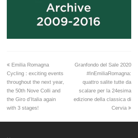
previous
next
Emilia Romagna
Granfondo del Sale 2020
post:
post:
Cycling : exciting events
#InEmiliaRomagna:
throughout the next year,
quattro salite tutte da
the 50th Nove Colli and
scalare per la 24esima
the Giro d’Italia again
edizione della classica di
with 3 stages!
Cervia