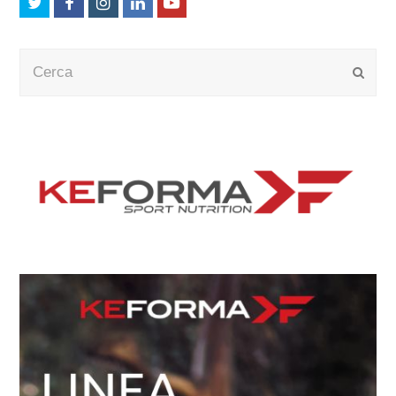
Twitter
Facebook
Instagram
LinkedIn
Youtube
Cerca
Submi