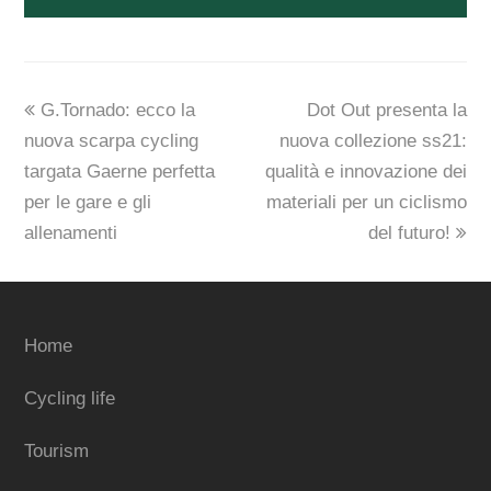
previous
next
G.Tornado: ecco la
Dot Out presenta la
post:
post:
nuova scarpa cycling
nuova collezione ss21:
targata Gaerne perfetta
qualità e innovazione dei
per le gare e gli
materiali per un ciclismo
allenamenti
del futuro!
Home
Cycling life
Tourism