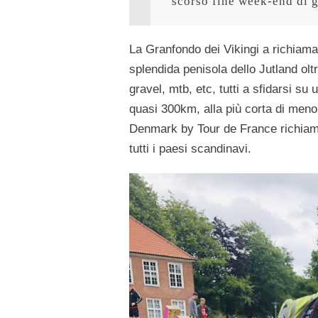
scorso fine week-end di 
La Granfondo dei Vikingi a richiamat
splendida penisola dello Jutland oltr
gravel, mtb, etc, tutti a sfidarsi su
quasi 300km, alla più corta di meno
Denmark by Tour de France richiam
tutti i paesi scandinavi.