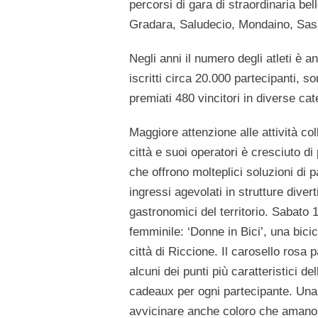
percorsi di gara di straordinaria b
Gradara, Saludecio, Mondaino, Sass
Negli anni il numero degli atleti è 
iscritti circa
20.000 partecipanti
, so
premiati
480 vincitori
in diverse cat
Maggiore attenzione alle attività col
città e suoi operatori
è cresciuto di 
che offrono molteplici soluzioni di p
ingressi agevolati in strutture divert
gastronomici del territorio. Sabato 
femminile:
‘Donne in Bici’
, una bici
città di Riccione. Il carosello rosa 
alcuni dei punti più caratteristici del
cadeaux per ogni partecipante. Una f
avvicinare anche coloro che amano ped