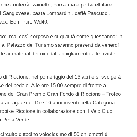
che conterrà: zainetto, borraccia e portacellulare
 di Sangiovese, pasta Lombardini, caffè Pascucci,
Deox, Bon Fruit, Wd40.
do’
, mai così corposo e di qualità come quest’anno: in
te al Palazzo del Turismo saranno presenti da venerdì
tte ai materiali tecnici dall’abbigliamento alle riviste
o di Riccione,
nel pomeriggio del 15 aprile
si svolgerà
e del pedale
. Alle ore 15.00 sempre di fronte a
ione del Gran Premio Gran Fondo di Riccione – Trofeo
ta ai
ragazzi di 15 e 16 anni
inseriti nella
Categoria
robike Riccione in collaborazione con il Velo Club
a Perla Verde
 circuito cittadino velocissimo di
50 chilometri di