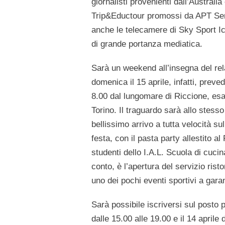
giornalisti provenienti dall’
Australia
Trip&Eductour promossi da APT Serv
anche le telecamere
di Sky Sport I
di grande portanza mediatica.
Sarà un
weekend all’insegna del re
domenica il 15 aprile, infatti, preved
8.00 dal lungomare di Riccione, esat
Torino. Il traguardo sarà allo stess
bellissimo arrivo a tutta velocità s
festa, con il
pasta party
allestito al
studenti dello
I.A.L. Scuola di cucin
conto, è l’apertura del servizio rist
uno dei pochi eventi sportivi a gara
Sarà possibile iscriversi sul posto
p
dalle 15.00 alle 19.00 e
il 14 aprile
d