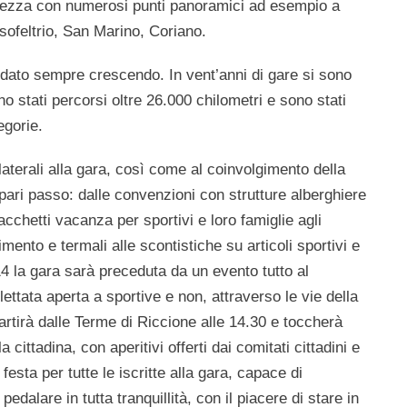
ellezza con numerosi punti panoramici ad esempio a
ofeltrio, San Marino, Coriano.
andato sempre crescendo. In vent’anni di gare si sono
no stati percorsi oltre
26.000 chilometri
e sono stati
egorie.
laterali alla gara, così come al
coinvolgimento della
pari passo: dalle convenzioni con strutture alberghiere
acchetti vacanza per sportivi e loro famiglie agli
imento e termali alle scontistiche su articoli sportivi e
14 la gara sarà preceduta da un evento tutto al
clettata aperta a sportive e non, attraverso le vie della
partirà dalle Terme di Riccione alle 14.30 e toccherà
la cittadina, con aperitivi offerti dai comitati cittadini e
esta per tutte le iscritte alla gara, capace di
alare in tutta tranquillità, con il piacere di stare in