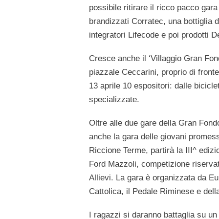
possibile ritirare il ricco
pacco gara
brandizzati Corratec, una bottiglia
integratori Lifecode e poi prodotti 
Cresce anche il ‘
Villaggio Gran Fon
piazzale Ceccarini, proprio di fron
13 aprile 10 espositori: dalle bicicle
specializzate.
Oltre alle due gare della Gran Fond
anche la gara delle
giovani promess
Riccione Terme, partirà la
III^ ediz
Ford Mazzoli
, competizione riserva
Allievi
. La gara è organizzata da Eu
Cattolica, il Pedale Riminese e dell
I ragazzi si daranno battaglia su un