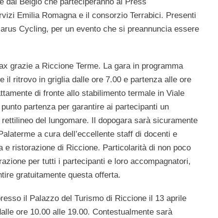
e dal
Belgio
che parteciperanno al
Press
izi Emilia Romagna e il consorzio Terrabici.
Presenti
carus Cycling,
per un evento che si preannuncia essere
lax grazie a Riccione Terme
. La gara in programma
e il ritrovo in griglia dalle ore 7.00
e partenza alle ore
tamente di fronte allo stabilimento termale in Viale
o punto partenza per garantire ai partecipanti un
ul rettilineo del lungomare. Il dopogara sarà sicuramente
 Palaterme a cura dell’eccellente staff di docenti e
a e ristorazione di Riccione
. Particolarità di non poco
orazione per tutti i partecipanti e loro accompagnatori,
ntire gratuitamente questa offerta.
resso il Palazzo del Turismo di Riccione il 13 aprile
alle ore 10.00 alle 19.00. Contestualmente sarà