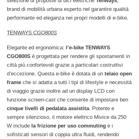
selezione di proposte di bici elettriche
Tenways
,
brand di mobilità urbana esperto nel garantire qualità
performante ed eleganza nei propri modelli di e-bike.
TENWAYS
CGO800S
Elegante ed ergonomica:
l’e-bike
TENWAYS
CGO800S
è progettata per rendere gli spostamenti in
città più confortevoli grazie a particolari costruttivi
d’eccezione. Questa e-bike è dotata di un
telaio open
frame
che si adatta a tutti i tipi di lifestyle e necessità
di viaggio grazie inoltre ad un display LCD con
funzione screen-cast che consente di impostare ben
cinque livelli di pedalata assistita
. Potente e
sempre silenzioso, il motore elettrico Mivice da 250
W include
la frizione per uso commuting
e i
sofisticati sensori di coppia ultra fluidi, rendendo