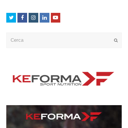
Twitter
Facebook
Instagram
LinkedIn
Youtube
Cerca
Submi