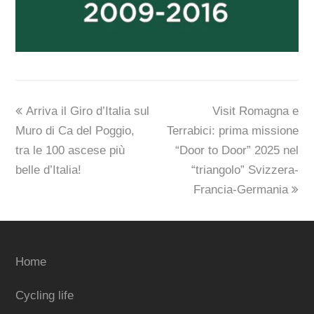
previous
next
Arriva il Giro d’Italia sul
Visit Romagna e
post:
post:
Muro di Ca del Poggio,
Terrabici: prima missione
tra le 100 ascese più
“Door to Door” 2025 nel
belle d’Italia!
“triangolo” Svizzera-
Francia-Germania
Home
Cycling life