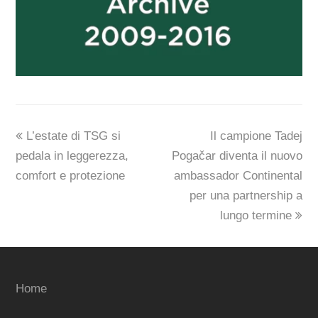
previous
next
L’estate di TSG si
Il campione Tadej
post:
post:
pedala in leggerezza,
Pogačar diventa il nuovo
comfort e protezione
ambassador Continental
per una partnership a
lungo termine
Home