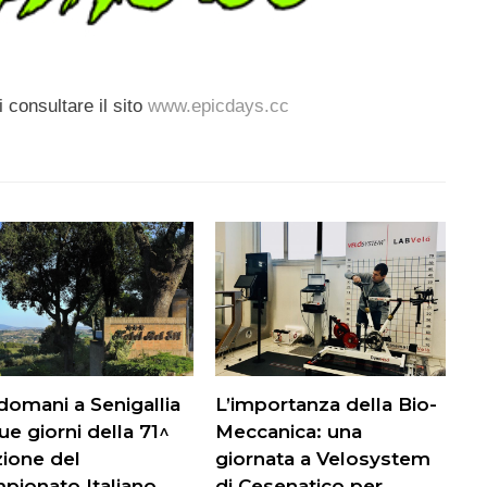
i consultare il sito
www.epicdays.cc
domani a Senigallia
L’importanza della Bio-
ue giorni della 71^
Meccanica: una
zione del
giornata a Velosystem
pionato Italiano
di Cesenatico per