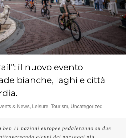
il”: il nuovo evento
ade bianche, laghi e città
dia.
vents & News
,
Leisure
,
Tourism
,
Uncategorized
a ben 11 nazioni europee pedaleranno su due 
attraversando alcuni dei paesaggi più 