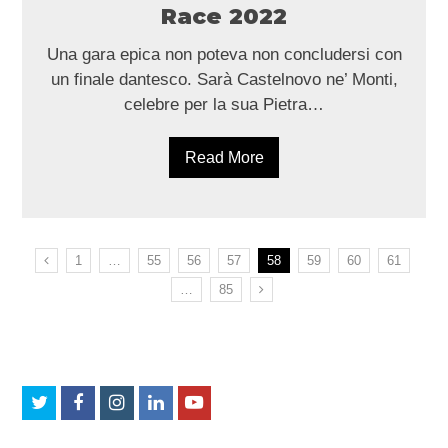
Race 2022
Una gara epica non poteva non concludersi con
un finale dantesco. Sarà Castelnovo ne’ Monti,
celebre per la sua Pietra…
Read More
Page
Page
Page
Page
Page
Page
Page
Page
Previous
1
…
55
56
57
58
59
60
61
Page
…
85
Next
Twitter
Facebook
Instagram
LinkedIn
Youtube