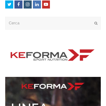
Twitter
Facebook
Instagram
LinkedIn
Youtube
Cerca
Submi