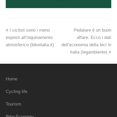
previous
next
I ciclisti sono i meno
Pedalare è un buon
post:
post:
esposti all’inquinamento
affare. Ecco i dati
atmosferico (bikeitalia.it)
dell’economia della bici in
Italia (legambiente)
Home
Cycling life
Tourism
Bike Economy