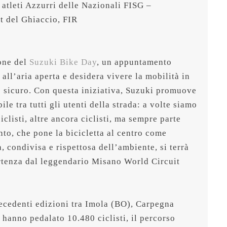
atleti Azzurri delle Nazionali FISG – 
one del 
Suzuki Bike Day
, un appuntamento 
 all’aria aperta e desidera vivere la mobilità in 
e sicuro. Con questa iniziativa, Suzuki promuove 
e tra tutti gli utenti della strada: a volte siamo 
clisti, altre ancora ciclisti, ma sempre parte 
nto, che pone la bicicletta al centro come 
simbolo di mobilità fluida, condivisa e rispettosa dell’ambiente, si terrà 
rtenza dal leggendario 
Misano World Circuit 
ecedenti edizioni tra Imola (BO), Carpegna 
anno pedalato 10.480 ciclisti, il percorso 