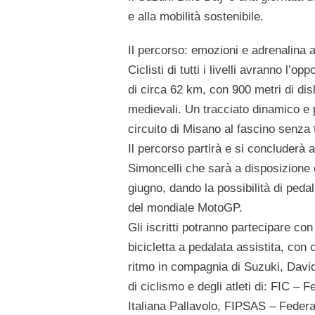
e alla mobilità sostenibile.
Il percorso: emozioni e adrenalina 
Ciclisti di tutti i livelli avranno l’
di
circa 62 km
, con
900 metri di disl
medievali. Un tracciato dinamico e p
circuito di Misano al fascino senza 
Il percorso partirà e si concluderà a
Simoncelli
che sarà a disposizione di
giugno, dando la possibilità di peda
del mondiale MotoGP.
Gli iscritti potranno partecipare con
bicicletta a pedalata assistita, con
ritmo in compagnia di Suzuki, David
di ciclismo e degli atleti
di:
FIC
– Fe
Italiana Pallavolo,
FIPSAS
– Federaz