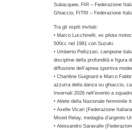
Subacquee,
FIR
– Federazione Ital
Ghiaccio,
FITRI
– Federazione Italia
Tra gli ospiti invitati:
•
Marco Lucchinelli
, ex pilota moto
500cc nel 1981 con
Suzuki
.
•
Umberto Pellizzari
, campione ital
discipline della profondità e figura d
diffusione dell’apnea sportiva mode
•
Charlène Guignard
e
Marco Fabbr
azzurra della danza su ghiaccio, c
Invernali 2026
nell’evento a squadr
•
Atlete
della Nazionale femminile it
•
Axelle Vicari
(Federazione Italiana
Mixed Relay, medaglia d’argento Un
•
Alessandro Saravalle
(Federazione