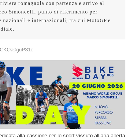
 riviera romagnola con partenza e arrivo al 
o Simoncelli, punto di riferimento per 
 nazionali e internazionali, tra cui MotoGP e 
ndiale.
v=CKQa0guP31o
dicata alla passione per lo sport vissuto all’aria aperta