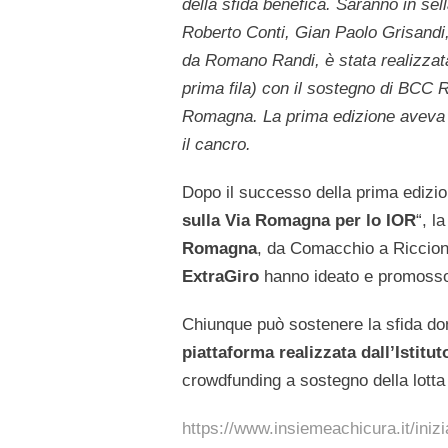
della sfida benefica. Saranno in sella,
Roberto Conti, Gian Paolo Grisandi,
da Romano Randi, è stata realizzata
prima fila) con il sostegno di BCC
Romagna. La prima edizione aveva ra
il cancro.
Dopo il successo della prima edizio
sulla
Via Romagna per lo IOR
“, l
Romagna
, da Comacchio a Riccione
ExtraGiro
hanno ideato e promosso 
Chiunque può sostenere la sfida do
piattaforma realizzata dall’Isti
crowdfunding a sostegno della lotta 
https://www.insiemeachicura.it/inizi