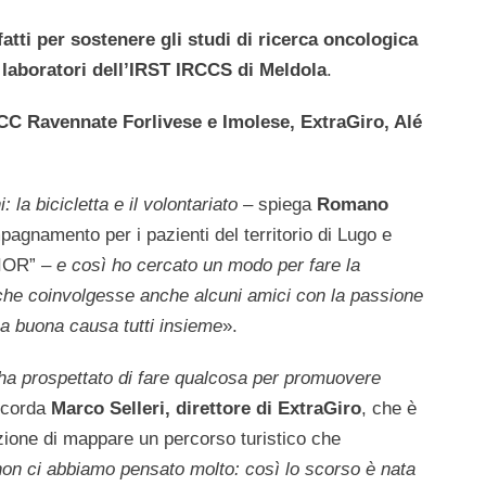
nfatti per sostenere gli studi di ricerca oncologica
i laboratori dell’IRST IRCCS di Meldola
.
 BCC Ravennate Forlivese e Imolese, ExtraGiro, Alé
 la bicicletta e il volontariato
– spiega
Romano
pagnamento per i pazienti del territorio di Lugo e
 IOR” –
e così ho cercato un modo per fare la
i che coinvolgesse anche alcuni amici con la passione
una buona causa tutti insieme
».
a prospettato di fare qualcosa per promuovere
icorda
Marco Selleri, direttore di ExtraGiro
, che è
izione di mappare un percorso turistico che
non ci abbiamo pensato molto: così lo scorso è nata