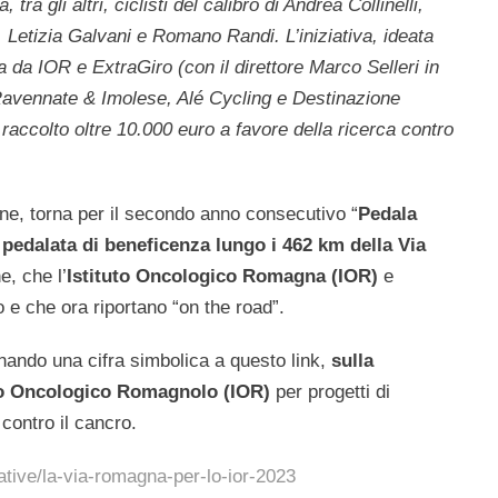
 tra gli altri, ciclisti del calibro di Andrea Collinelli,
 Letizia Galvani e Romano Randi. L’iniziativa, ideata
 da IOR e ExtraGiro (con il direttore Marco Selleri in
 Ravennate & Imolese, Alé Cycling e Destinazione
ccolto oltre 10.000 euro a favore della ricerca contro
ne, torna per il secondo anno consecutivo “
Pedala
a
pedalata di beneficenza lungo i 462 km della Via
, che l’
Istituto Oncologico Romagna (IOR)
e
e che ora riportano “on the road”.
nando una cifra simbolica a questo link,
sulla
tuto Oncologico Romagnolo (IOR)
per progetti di
contro il cancro.
ative/la-via-romagna-per-lo-ior-2023