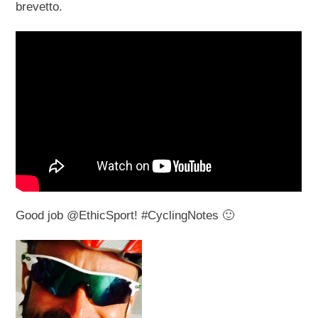
brevetto.
Good job @EthicSport! #CyclingNotes 🙂