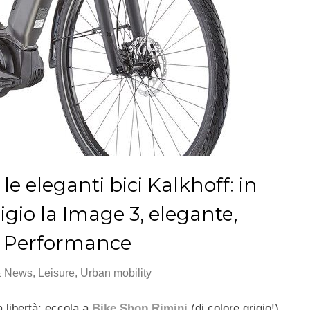
e eleganti bici Kalkhoff: in
igio la Image 3, elegante,
h Performance
& News
,
Leisure
,
Urban mobility
 libertà: eccola a
Bike Shop Rimini
(di colore grigio!)