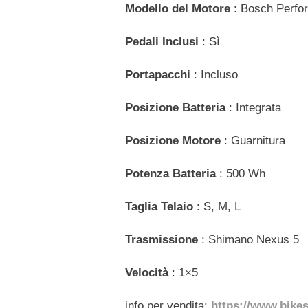
Modello del Motore
: Bosch Perfo
Pedali Inclusi
: Sì
Portapacchi
: Incluso
Posizione Batteria
: Integrata
Posizione Motore
: Guarnitura
Potenza Batteria
: 500 Wh
Taglia Telaio
: S, M, L
Trasmissione
: Shimano Nexus 5
Velocità
: 1×5
info per vendita:
https://www.bike